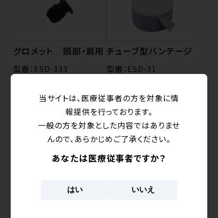
グロメット 頸部・肩用
チューブ型バンテージ
型番：ESD-333
型番：ESD-31
クイックファスナーの交換
シェル作成時、毛髪にシェ
部品です。
ルが付着するのを防ぎま
当サイトは、医療従事者の方を対象に情
す。
報提供を行っております。
一般の方を対象とした内容ではありませ
んので、あらかじめご了承ください。
あなたは医療従事者ですか？
インデックスバー 標
インデックスバー スラ
はい
いいえ
準
イド
型番：ESF-48B_シリーズ
型番：ESF-48S_シリーズ