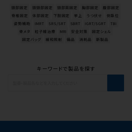
頭部固定
頭頸部固定
頸部肩固定
胸部固定
腹部固定
脊椎固定
体部固定
下肢固定
挙上
うつ伏せ
側臥位
姿勢補助
IMRT
SRS/SRT
SBRT
IGRT/SGRT
TBI
骨メタ
粒子線治療
MRI
安全対策
固定シェル
固定バッグ
緩和照射
備品
消耗品
新製品
キーワードで製品を探す