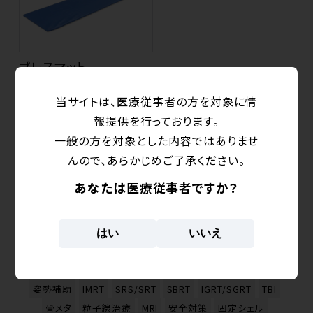
ブレスマット
型番：ESF-47_シリーズ
当サイトは、医療従事者の方を対象に情
放射線治療及びCT、MRI
報提供を行っております。
撮影時など、各寝台の上に
一般の方を対象とした内容ではありませ
設置する医療用クッション
マットです。
んので、あらかじめご了承ください。
あなたは医療従事者ですか？
タグから探す
はい
いいえ
頭部固定
頭頸部固定
頸部肩固定
胸部固定
腹部固定
脊椎固定
体部固定
下肢固定
挙上
うつ伏せ
側臥位
姿勢補助
IMRT
SRS/SRT
SBRT
IGRT/SGRT
TBI
骨メタ
粒子線治療
MRI
安全対策
固定シェル