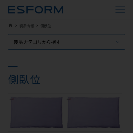
home
製品情報
側臥位
製品カテゴリから探す
側臥位