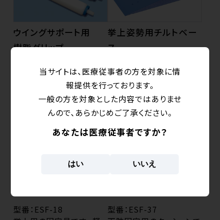
ウイングサポート用
挙上姿勢用チルトベー
樹脂グリップ
ス
型番：ESF-WGG
型番：ESF-WGT
当サイトは、医療従事者の方を対象に情
ウイングサポート用のオー
各種挙上用固定具と併用
報提供を行っております。
ル樹脂製グリップです。
し、上体を起こす方向に傾
一般の方を対象とした内容ではありませ
斜させた姿勢で保持でき
んので、あらかじめご了承ください。
ます。
あなたは医療従事者ですか？
はい
いいえ
アームサポート（TW式）
膝乗せクッション
型番：ESF-18
型番：ESF-37