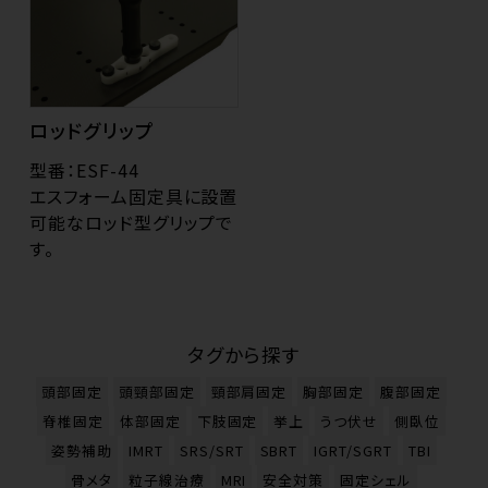
ロッドグリップ
型番：ESF-44
エスフォーム固定具に設置
可能なロッド型グリップで
す。
タグから探す
頭部固定
頭頸部固定
頸部肩固定
胸部固定
腹部固定
脊椎固定
体部固定
下肢固定
挙上
うつ伏せ
側臥位
姿勢補助
IMRT
SRS/SRT
SBRT
IGRT/SGRT
TBI
骨メタ
粒子線治療
MRI
安全対策
固定シェル