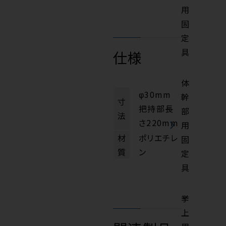
用
固
定
具
仕様
体
φ30mm
幹
寸
把持部長
部
法
さ220mm
用
材
ポリエチレ
固
質
ン
定
具
挙
上