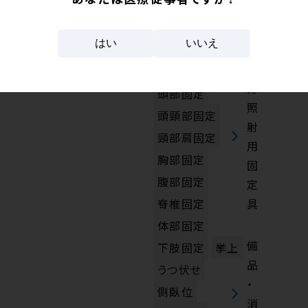
関
タグから探
連
す
はい
いいえ
全
身
頭部固定
照
頭頸部固定
射
頸部肩固定
用
胸部固定
固
腹部固定
定
具
脊椎固定
体部固定
備
下肢固定
挙上
品
うつ伏せ
・
側臥位
消