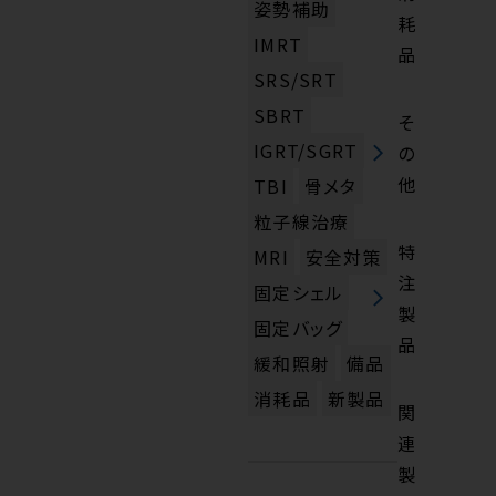
姿勢補助
耗
IMRT
品
SRS/SRT
SBRT
そ
IGRT/SGRT
の
他
TBI
骨メタ
粒子線治療
特
MRI
安全対策
注
固定シェル
製
固定バッグ
品
緩和照射
備品
消耗品
新製品
関
連
製