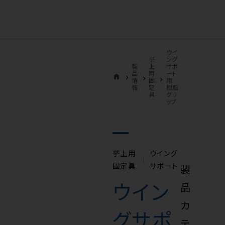
ウイ
挙
ング
製
上
サポ
品
用
ート
home
情
固
用
報
定
樹脂
具
グリ
ップ
挙上用
ウイング
固定具
サポート
製
ウイン
品
カ
グサポ
テ