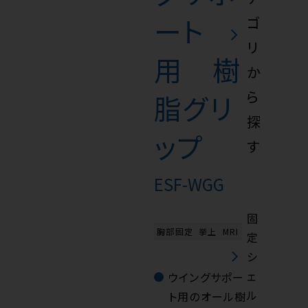
ート
ゴ
リ
用 樹
か
ら
脂グリ
探
ップ
す
ESF-WGG
固
胸部固定
挙上
MRI
定
シ
ェ
ウイングサポー
ル
ト用のオール樹