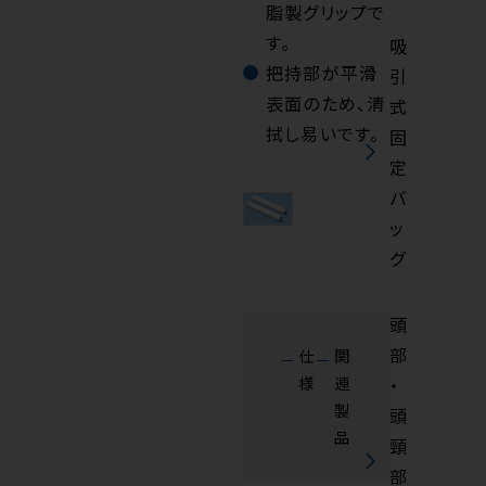
脂製グリップで
す。
吸
把持部が平滑
引
表面のため、清
式
拭し易いです。
固
定
バ
ッ
グ
頭
部
仕
関
様
連
・
製
頭
品
頸
部