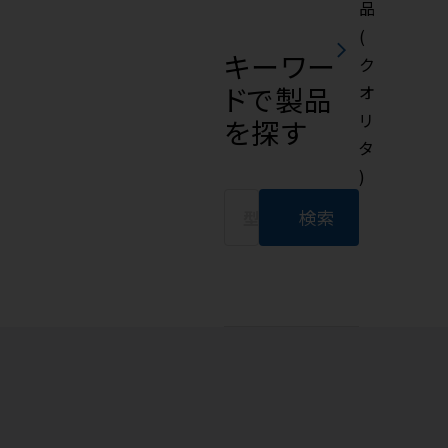
品
(
キーワー
ク
ドで製品
オ
リ
を探す
タ
)