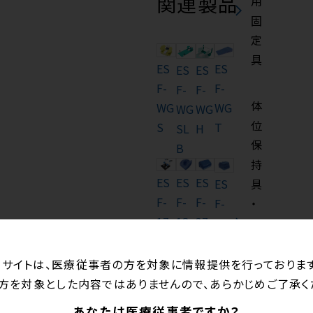
関連製品
用
固
定
具
ES
ES
ES
ES
F-
F-
F-
F-
体
WG
WG
WG
WG
位
S
T
SL
H
保
B
持
ES
ES
ES
具
ES
F-
F-
F-
・
F-
17
18
37
マ
37
C
HC
ッ
TL
ト
当サイトは、医療従事者の方を対象に情報提供を行っております
レ
方を対象とした内容ではありませんので、あらかじめご了承く
ス
あなたは医療従事者ですか？