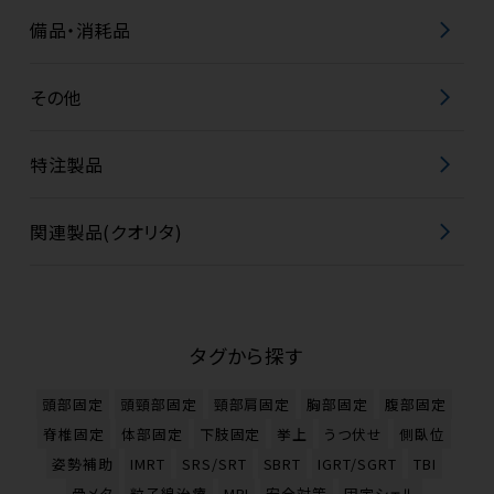
備品・消耗品
その他
特注製品
関連製品(クオリタ)
タグから探す
頭部固定
頭頸部固定
頸部肩固定
胸部固定
腹部固定
脊椎固定
体部固定
下肢固定
挙上
うつ伏せ
側臥位
姿勢補助
IMRT
SRS/SRT
SBRT
IGRT/SGRT
TBI
骨メタ
粒子線治療
MRI
安全対策
固定シェル