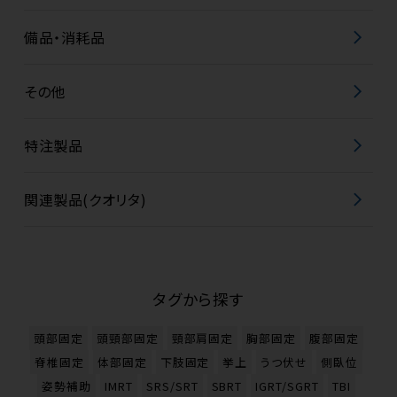
備品・消耗品
その他
特注製品
関連製品(クオリタ)
タグから探す
頭部固定
頭頸部固定
頸部肩固定
胸部固定
腹部固定
脊椎固定
体部固定
下肢固定
挙上
うつ伏せ
側臥位
姿勢補助
IMRT
SRS/SRT
SBRT
IGRT/SGRT
TBI