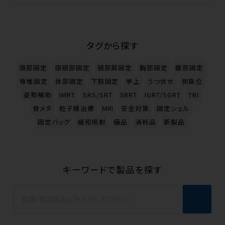
タグから探す
頭部固定
頭頸部固定
頸部肩固定
胸部固定
腹部固定
脊椎固定
体部固定
下肢固定
挙上
うつ伏せ
側臥位
姿勢補助
IMRT
SRS/SRT
SBRT
IGRT/SGRT
TBI
骨メタ
粒子線治療
MRI
安全対策
固定シェル
固定バッグ
緩和照射
備品
消耗品
新製品
キーワードで製品を探す