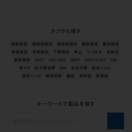
タグから探す
頭部固定
頭頸部固定
頸部肩固定
胸部固定
腹部固定
脊椎固定
体部固定
下肢固定
挙上
うつ伏せ
側臥位
姿勢補助
IMRT
SRS/SRT
SBRT
IGRT/SGRT
TBI
骨メタ
粒子線治療
MRI
安全対策
固定シェル
固定バッグ
緩和照射
備品
消耗品
新製品
キーワードで製品を探す