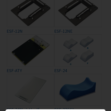
ESF-12N
ESF-12NE
ESF-ATY
ESF-24
ESF-24M_シリーズ
ESF-27SS1