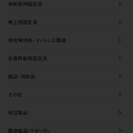
体幹部用固定具
挙上用固定具
体位保持具・マットレス関連
全身照射用固定具
備品・消耗品
その他
特注製品
関連製品(クオリタ)