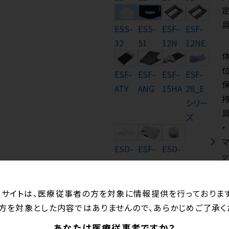
ESS-
ESS-
ESF-
ESF-
32
51
12N
12NE
ESF-
ESF-
ESF-
ESF-
ATY
ANG
15HA
28_E
シリー
ズ
・
ESD-
ESF-
ESD-
ッ
40
32CL
31
ト
当サイトは、医療従事者の方を対象に情報提供を行っております
方を対象とした内容ではありませんので、あらかじめご了承く
あなたは医療従事者ですか？