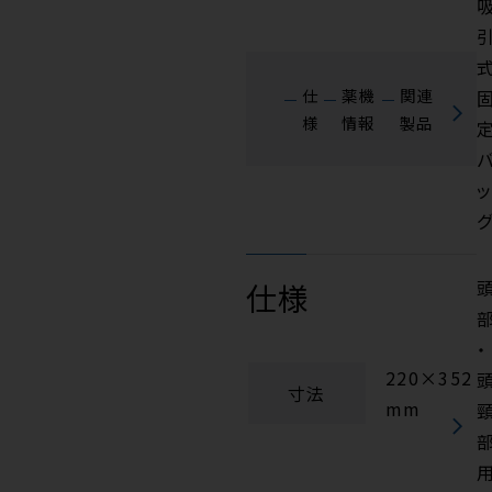
仕
薬機
関連
様
情報
製品
ッ
仕様
・
220×352
寸法
mm