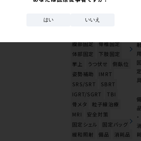
タグから探す
はい
いいえ
頭部固定
頭頸部固定
頸部肩固定
胸部固定
腹部固定
脊椎固定
体部固定
下肢固定
挙上
うつ伏せ
側臥位
姿勢補助
IMRT
SRS/SRT
SBRT
IGRT/SGRT
TBI
骨メタ
粒子線治療
MRI
安全対策
・
固定シェル
固定バッグ
緩和照射
備品
消耗品