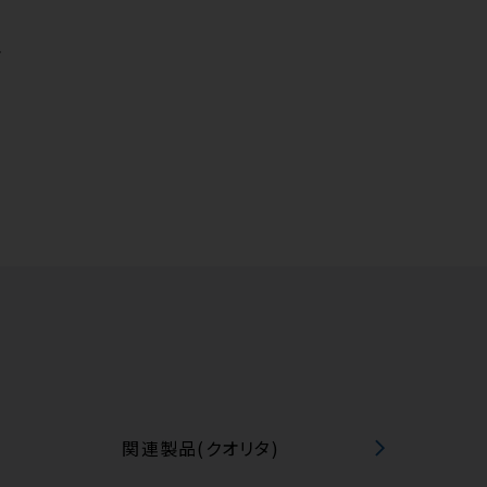
ク
オ
タ
関連製品(クオリタ)