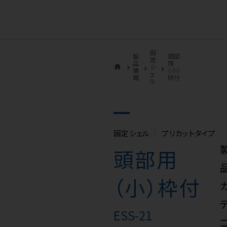
固
製
頭部
定
品
用
home
シ
情
（小）
ェ
報
枠付
ル
固定シェル
プリカットタイプ
頭部用
（小）枠付
ESS-21